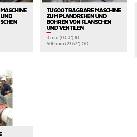
 MASCHINE
TU600 TRAGBARE MASCHINE
 UND
ZUM PLANDREHEN UND
NSCHEN
BOHREN VON FLANSCHEN
UND VENTILEN
0 mm (0.00") ID
600 mm (23.62") OD
UNS
FRAGEN SIE UNS
CHAUEN
E