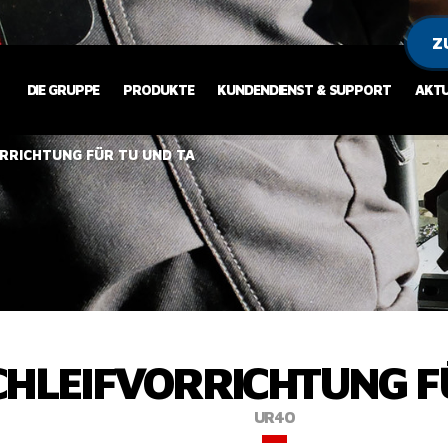
Z
DIE GRUPPE
PRODUKTE
KUNDENDIENST & SUPPORT
AKTU
RRICHTUNG FÜR TU UND TA
CHLEIFVORRICHTUNG F
UR40