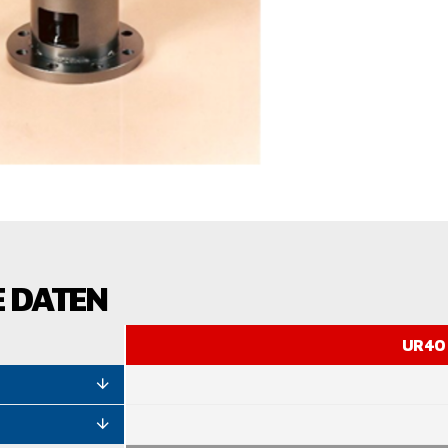
E DATEN
UR40