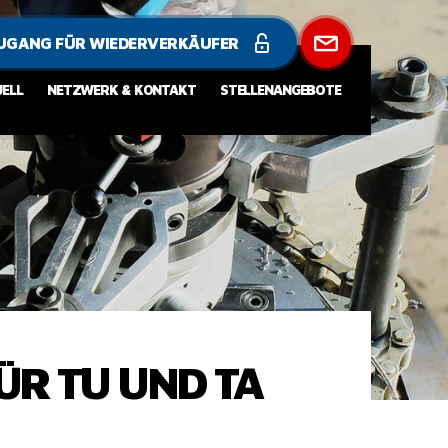
UGANG FÜR WIEDERVERKÄUFER
ELL
NETZWERK & KONTAKT
STELLENANGEBOTE
ÜR TU UND TA