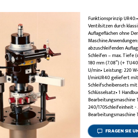
Funktionsprinzip UR40:
Ventilsitzen durch klass
Auflageflächen ohne Dem
Maschine.Anwendungen:•
abzuschleifenden Auflag
Schleifen – max. Tiefe (
180 mm (7.08”) (+ TU400
U/min• Leistung: 220 W•
l/minUR40 geliefert mit
Schleifscheibensets mit 
Schlüsselsatz• 1 Handbu
Bearbeitungsmaschine 
240/170Schleifeinheit 
Bearbeitungsmaschine 
FRAGEN SIE U