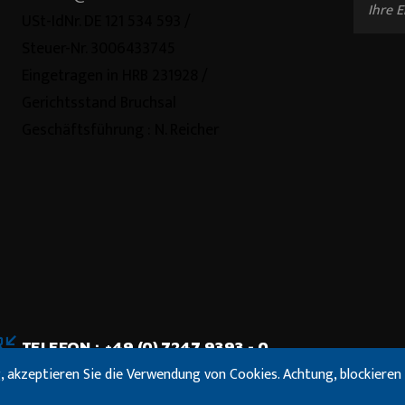
USt-IdNr. DE 121 534 593 /
Steuer-Nr. 3006433745
Eingetragen in HRB 231928 /
Gerichtsstand Bruchsal
Geschäftsführung : N. Reicher
TELEFON : +49 (0) 7247 9393 - 0
, akzeptieren Sie die Verwendung von Cookies. Achtung, blockiere