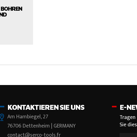
 BOHREN
UND
UNS
KONTAKTIEREN SIE UNS
E-NE
Am Hambiegel, 27
Tragen 
Sie die
76706 Dettenheim | GERMANY
contact@serco-tools.fr