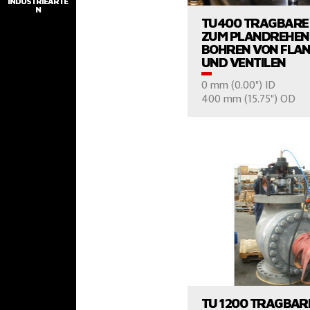
INDUSTRIEARTE
N
TU400 TRAGBARE
ZUM PLANDREHEN
BOHREN VON FLA
UND VENTILEN
0 mm (0.00") ID
400 mm (15.75") OD
FRAGEN SIE 
PRODUKTE ANS
TU 1200 TRAGBAR