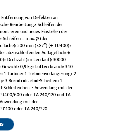
• Entfernung von Defekten an
ische Bearbeitung.• Schleifen der
ontieren und neues Einstellen der
 Schleifen – max. Ø (der
efläche): 200 mm (7.87”) (+ TU400)•
der abzuschleifenden Auflagefläche):
)• Drehzahl (im Leerlauf): 30000
 Gewicht: 0,9 kg• Luftverbrauch: 340
:• 1 Turbine• 1 Turbinenverlängerung• 2
je 3 Bornitridcarbid-Scheiben• 1
chSchleifeinheit - Anwendung mit der
TU400/600 oder TA 240/120 und TA
- Anwendung mit der
TU1100 oder TA 240/220
NS