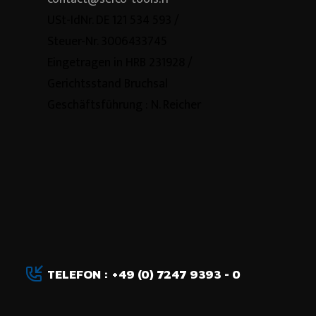
USt-IdNr. DE 121 534 593 /
Steuer-Nr. 3006433745
Eingetragen in HRB 231928 /
Gerichtsstand Bruchsal
Geschäftsführung : N. Reicher
TELEFON : +49 (0) 7247 9393 - 0